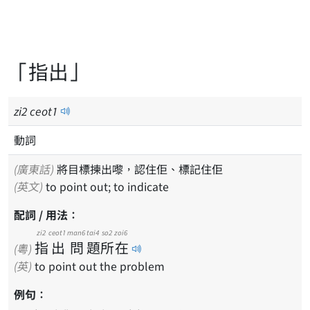
「指出」
zi
2
ceot
1
動詞
(廣東話)
將目標揀出嚟，認住佢、標記住佢
(英文)
to point out; to indicate
配詞 / 用法：
zi2
ceot1
man6
tai4
so2
zoi6
指
出
問
題
所
在
(粵)
(英)
to point out the problem
例句：