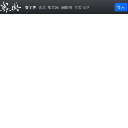
登入
查字典
資源
粵文庫
細數據
關於我哋