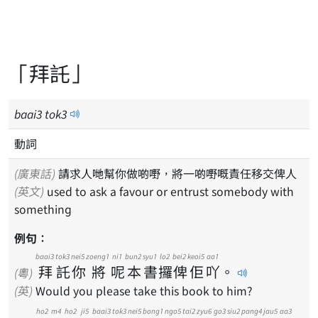
「拜託」
baai
3
tok
3
動詞
(廣東話)
請求人哋幫你做啲嘢，將一啲嘢嘅責任移交俾人
(英文)
used to ask a favour or entrust somebody with
something
例句：
baai3
tok3
nei5
zoeng1
ni1
bun2
syu1
lo2
bei2
keoi5
aa1
拜
託
你
將
呢
本
書
攞
俾
佢
吖
。
(粵)
(英)
Would you please take this book to him?
ho2
m4
ho2
ji5
baai3
tok3
nei5
bong1
ngo5
tai2
zyu6
go3
siu2
pang4
jau5
aa3