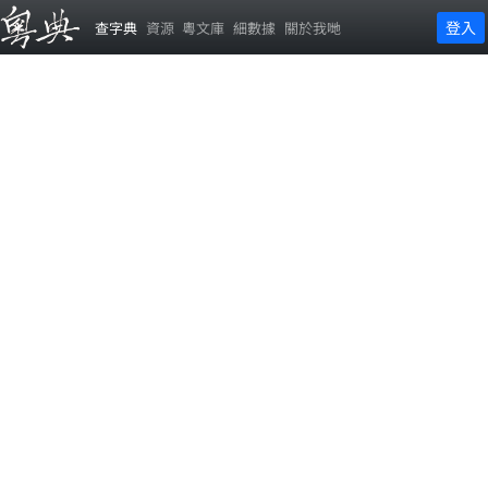
登入
查字典
資源
粵文庫
細數據
關於我哋