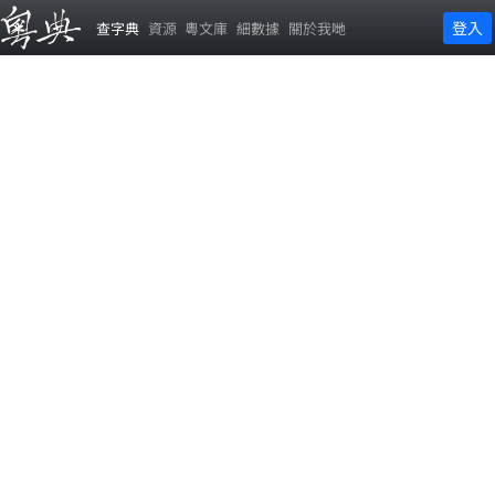
登入
查字典
資源
粵文庫
細數據
關於我哋