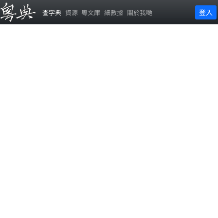
登入
查字典
資源
粵文庫
細數據
關於我哋