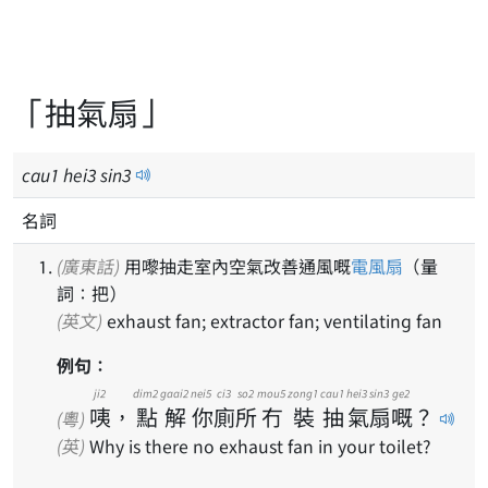
「抽氣扇」
cau
1
hei
3
sin
3
名詞
(廣東話)
用嚟抽走室內空氣改善通風嘅
電風扇
（量
詞：把）
(英文)
exhaust fan; extractor fan; ventilating fan
例句：
ji2
dim2
gaai2
nei5
ci3
so2
mou5
zong1
cau1
hei3
sin3
ge2
咦
，
點
解
你
廁
所
冇
裝
抽
氣
扇
嘅
？
(粵)
(英)
Why is there no exhaust fan in your toilet?