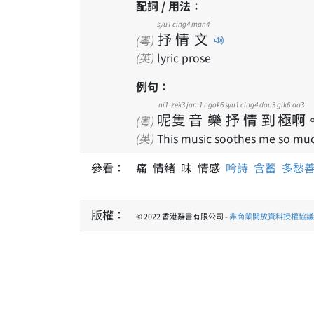
配詞 / 用法：
syu1
cing4
man4
抒
情
文
(粵)
(英)
lyric prose
例句：
ni1
zek3
jam1
ngok6
syu1
cing4
dou3
gik6
aa3
呢
隻
音
樂
抒
情
到
極
啊
(粵)
(英)
This music soothes me so mu
參看：
痛 情緒 味 情感
吟詩
含蓄
多愁
版權：
© 2022 香港辭書有限公司 -
非商業開放資料授權協議 1