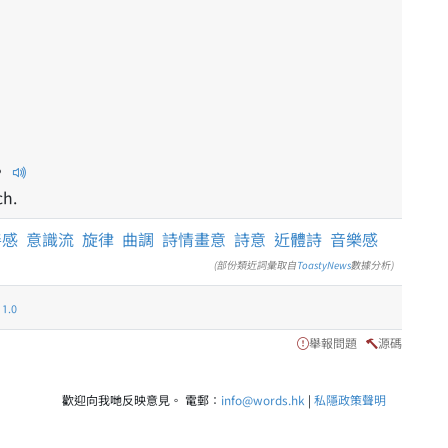
。
ch.
善感
意識流
旋律
曲調
詩情畫意
詩意
近體詩
音樂感
(部份類近詞彙取自
ToastyNews
數據分析)
.0
舉報問題
源碼
歡迎向我哋反映意見。 電郵：
info@words.hk
|
私隱政策聲明