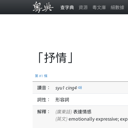
查字典
資源
粵文庫
細數據
「抒情」
第 #1 條
讀音：
syu
1
cing
4
詞性：
形容詞
解釋：
(廣東話)
表達情感
(英文)
emotionally expressive; ex