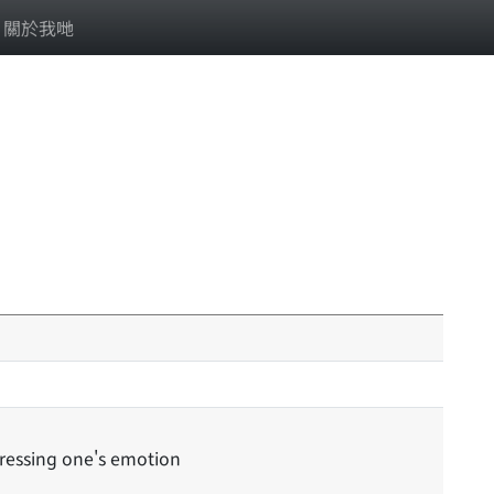
關於我哋
pressing one's emotion