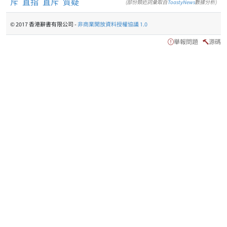
斥
直指
直斥
質疑
(部份類近詞彙取自
ToastyNews
數據分析)
© 2017 香港辭書有限公司 -
非商業開放資料授權協議 1.0
舉報問題
源碼