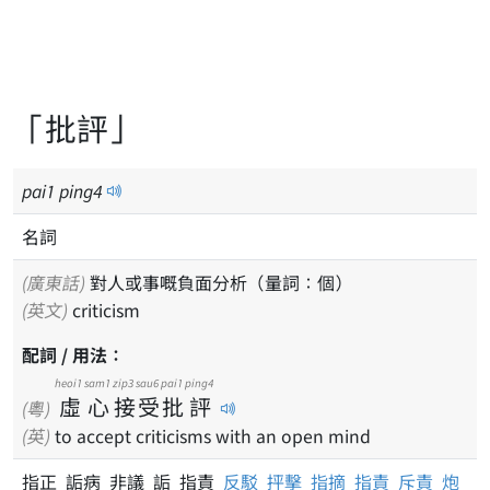
「批評」
pai
1
ping
4
名詞
(廣東話)
對人或事嘅負面分析（量詞：個）
(英文)
criticism
配詞 / 用法：
heoi1
sam1
zip3
sau6
pai1
ping4
虛
心
接
受
批
評
(粵)
(英)
to accept criticisms with an open mind
指正 詬病 非議 詬 指責
反駁
抨擊
指摘
指責
斥責
炮