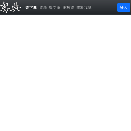
登入
查字典
資源
粵文庫
細數據
關於我哋