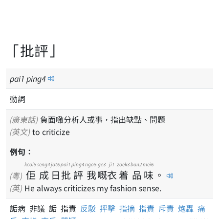
「批評」
pai
1
ping
4
動詞
(廣東話)
負面噉分析人或事，指出缺點、問題
(英文)
to criticize
例句：
keoi5
seng4
jat6
pai1
ping4
ngo5
ge3
ji1
zoek3
ban2
mei6
佢
成
日
批
評
我
嘅
衣
着
品
味
。
(粵)
(英)
He always criticizes my fashion sense.
詬病 非議 詬 指責
反駁
抨擊
指摘
指責
斥責
炮轟
痛