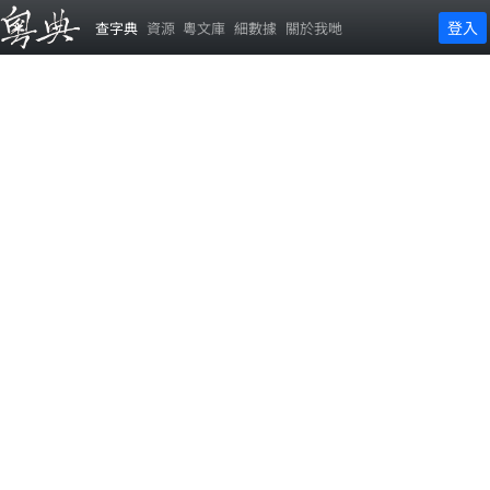
登入
查字典
資源
粵文庫
細數據
關於我哋