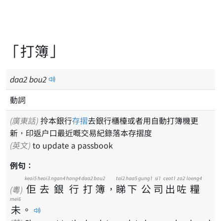
「打簿」
daa
2
bou
2
動詞
(廣東話)
拎本銀行
存摺
去銀行櫃檯或者用自動打簿機更
新，印返户口最近嘅交易紀錄落本存摺度
(英文)
to update a passbook
例句：
keoi5
heoi3
ngan4
hong4
daa2
bou2
tai2
haa5
gung1
si1
ceot1
zo2
loeng4
佢
去
銀
行
打
簿
，
睇
下
公
司
出
咗
糧
(粵)
mei6
未
。