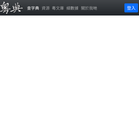
登入
查字典
資源
粵文庫
細數據
關於我哋