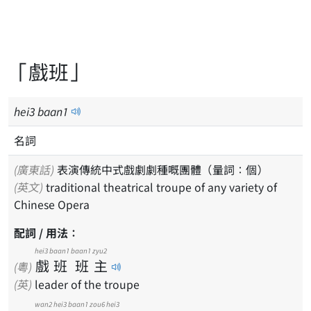
「戲班」
hei
3
baan
1
名詞
(廣東話)
表演傳統中式戲劇劇種嘅團體（量詞：個）
(英文)
traditional theatrical troupe of any variety of
Chinese Opera
配詞 / 用法：
hei3
baan1
baan1
zyu2
戲
班
班
主
(粵)
(英)
leader of the troupe
wan2
hei3
baan1
zou6
hei3