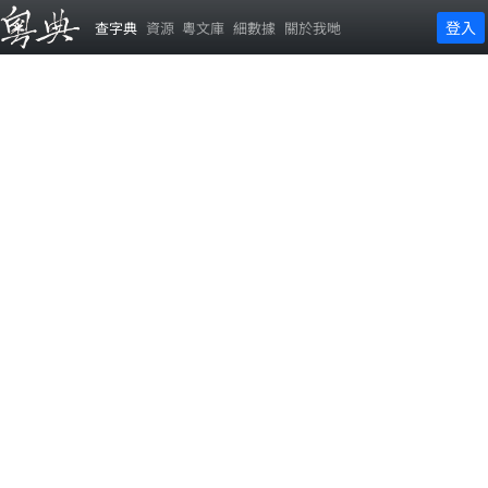
登入
查字典
資源
粵文庫
細數據
關於我哋