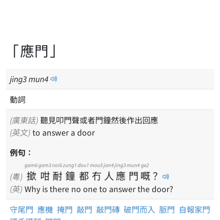
「應門」
jing
3
mun
4
動詞
(廣東話)
聽見叩門聲或者門鐘然後作出回應
(英文)
to answer a door
例句：
gam6
gam3
noi6
zung1
dou1
mou5
jan4
jing3
mun4
ge2
撳
咁
耐
鐘
都
冇
人
應
門
嘅
？
(粵)
(英)
Why is there no one to answer the door?
守尾門
應機
掩門
敲門
敲門磚
破門而入
脈門
自報家門