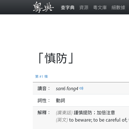
查字典
資源
粵文庫
細數據
「慎防」
第 #1 條
讀音：
san
6
fong
4
詞性：
動詞
解釋：
(廣東話)
謹慎提防；加倍注意
(英文)
to beware; to be careful of;