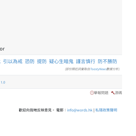
or
危
引以為戒
恐防
提防
疑心生暗鬼
謹言慎行
防不勝防
(部份類近詞彙取自
ToastyNews
數據分析)
.0
舉報問題
源碼
歡迎向我哋反映意見。 電郵：
info@words.hk
|
私隱政策聲明