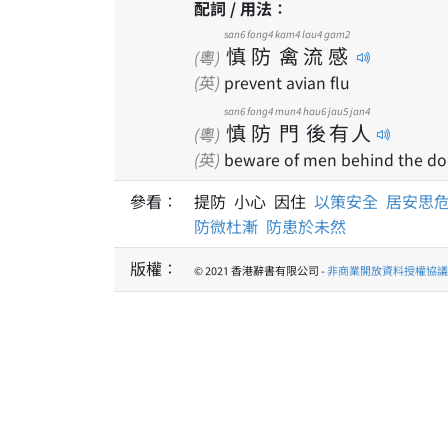
配詞 / 用法：
san6
fong4
kam4
lau4
gam2
慎
防
禽
流
感
(粵)
(英)
prevent avian flu
san6
fong4
mun4
hau6
jau5
jan4
慎
防
門
後
有
人
(粵)
(英)
beware of men behind the do
參看：
提防 小心 因住
以策安全
居安思
防微杜漸
防患於未然
版權：
© 2021 香港辭書有限公司 -
非商業開放資料授權協議 1