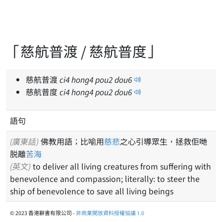
「慈航普渡 / 慈航普度」
慈航普渡
ci
4
hong
4
pou
2
dou
6
慈航普度
ci
4
hong
4
pou
2
dou
6
語句
(廣東話)
佛教用語；比喻用
慈悲
之心引導眾生，拯救佢哋
脱離
苦海
(英文)
to deliver all living creatures from suffering with
benevolence and compassion; literally: to steer the
ship of benevolence to save all living beings
© 2023 香港辭書有限公司 -
非商業開放資料授權協議 1.0