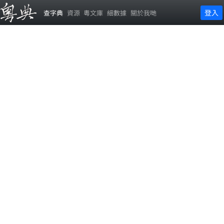
登入
查字典
資源
粵文庫
細數據
關於我哋