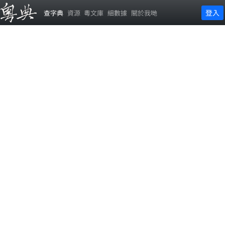
登入
查字典
資源
粵文庫
細數據
關於我哋