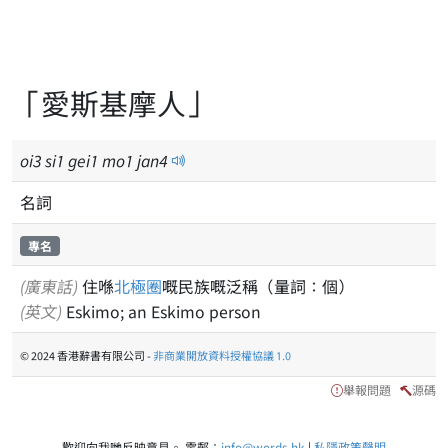
「愛斯基摩人」
oi
3
si
1
gei
1
mo
1
jan
4
名詞
專名
(廣東話)
住喺
北極圈
嘅民族嘅泛稱（量詞：個）
(英文)
Eskimo; an Eskimo person
© 2024 香港辭書有限公司 -
非商業開放資料授權協議 1.0
舉報問題
源碼
歡迎向我哋反映意見。 電郵：
info@words.hk
|
私隱政策聲明