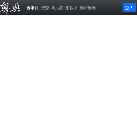
登入
查字典
資源
粵文庫
細數據
關於我哋