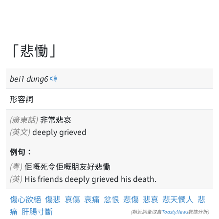
「悲慟」
bei
1
dung
6
形容詞
(廣東話)
非常悲哀
(英文)
deeply grieved
例句：
(粵)
佢嘅死令佢嘅朋友好悲慟
(英)
His friends deeply grieved his death.
傷心欲絕
傷悲
哀傷
哀痛
忿恨
悲傷
悲哀
悲天憫人
悲
痛
肝腸寸斷
(類近詞彙取自
ToastyNews
數據分析)