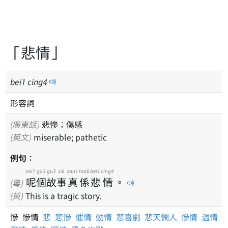
「悲情」
bei
1
cing
4
形容詞
(廣東話)
悲慘；傷感
(英文)
miserable; pathetic
例句：
nei1
go3
gu3
si6
zan1
hai6
bei1
cing4
呢
個
故
事
真
係
悲
情
。
(粵)
(英)
This is a tragic story.
慘 慘情
悲
悲慘
催情
動情
悲喜劇
悲天憫人
慘情
温情