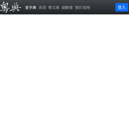
登入
查字典
資源
粵文庫
細數據
關於我哋