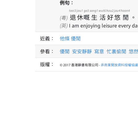
例句：
teoi3
jau1
ge3
sang1
wut6
hou2
jau4
haan4
退
休
嘅
生
活
好
悠
閒
。
(粵)
(英)
I am enjoying leisure every da
近義：
他條
優閒
參看：
優閒
安安靜靜
寫意
忙裏偷閒
悠
版權：
© 2017 香港辭書有限公司 -
非商業開放資料授權協議 1