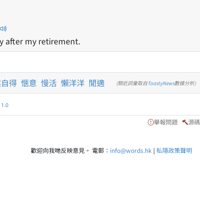
y after my retirement.
然自得
愜意
慢活
懶洋洋
閒適
(類近詞彙取自
ToastyNews
數據分析)
.0
舉報問題
源碼
歡迎向我哋反映意見。 電郵：
info@words.hk
|
私隱政策聲明