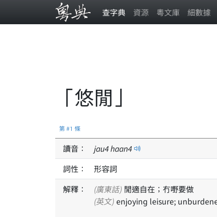
查字典
資源
粵文庫
細數據
「悠閒」
第 #1 條
讀音：
jau
4
haan
4
詞性：
形容詞
解釋：
(廣東話)
閒適自在；冇嘢要做
(英文)
enjoying leisure; unburden