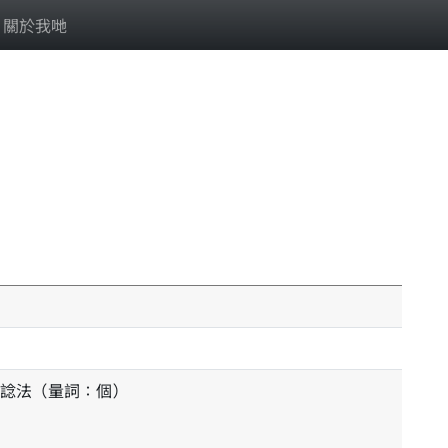
關於我哋
諗法（量詞：個）