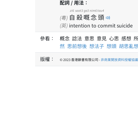
配詞 / 用法：
zi6
saat3
ge3
nim6
tau4
自
殺
嘅
念
頭
(粵)
(英)
intention to commit suicide
參看：
概念 諗法 意思 意見 心思 感想 
然
思前想後
想法子
想頭
胡思亂
版權：
© 2023 香港辭書有限公司 -
非商業開放資料授權協議 1