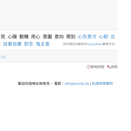
所見 心腸 動機 用心 意圖 意向 周到
心灰意冷
心郁
忿
想
自暴自棄
邪念
鬼主意
(部份類近詞彙取自
ToastyNews
數據分析)
.0
舉報問題
源碼
歡迎向我哋反映意見。 電郵：
info@words.hk
|
私隱政策聲明