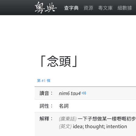
查字典
資源
粵文庫
細數據
「念頭」
第 #1 條
讀音：
nim
6
tau
4
詞性：
名詞
解釋：
(廣東話)
一下子想做某一樣嘢嘅初步
(英文)
idea; thought; intention