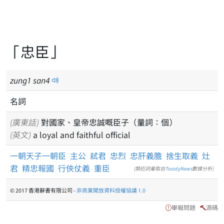
「忠臣」
zung
1
san
4
名詞
(廣東話)
對國家、皇帝忠誠嘅臣子（量詞：個）
(英文)
a loyal and faithful official
一朝天子一朝臣
主公
弒君
忠烈
忠肝義膽
捨生取義
灶
君
精忠報國
行俠仗義
重臣
(類近詞彙取自
ToastyNews
數據分析)
© 2017 香港辭書有限公司 -
非商業開放資料授權協議 1.0
舉報問題
源碼