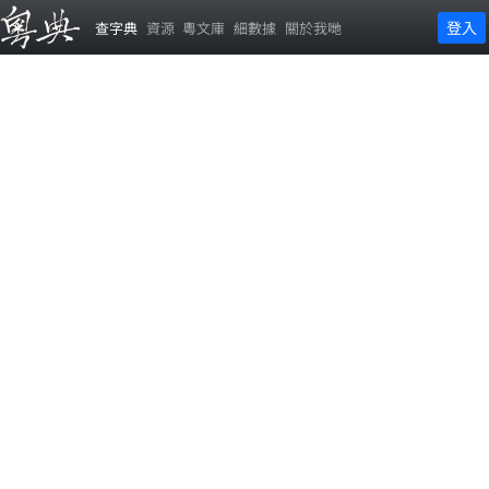
登入
查字典
資源
粵文庫
細數據
關於我哋