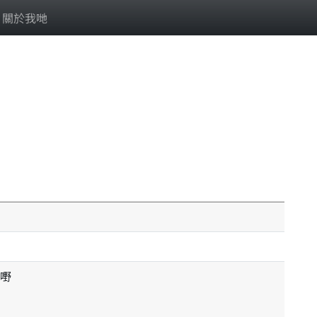
關於我哋
嘢