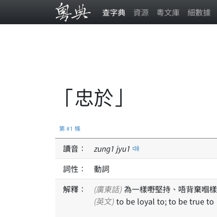
查字典
資源
粵文庫
細數據
「忠於」
第 #1 條
讀音：
zung
1
jyu
1
詞性：
動詞
解釋：
(廣東話)
為一樣嘢堅持、唔背棄嗰樣
(英文)
to be loyal to; to be true to