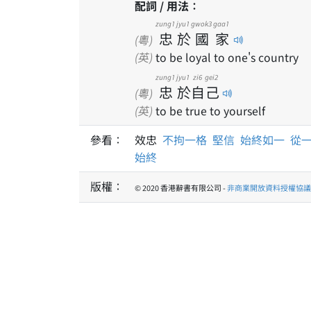
配詞 / 用法：
zung1
jyu1
gwok3
gaa1
忠
於
國
家
(粵)
(英)
to be loyal to one's country
zung1
jyu1
zi6
gei2
忠
於
自
己
(粵)
(英)
to be true to yourself
參看：
效忠
不拘一格
堅信
始終如一
從
始終
版權：
© 2020 香港辭書有限公司 -
非商業開放資料授權協議 1