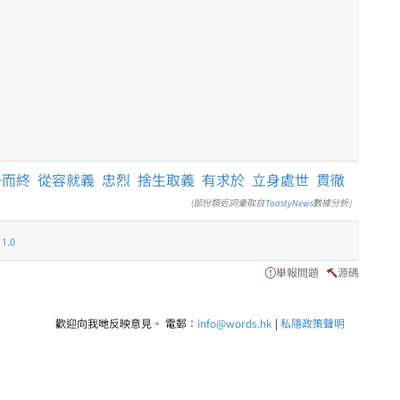
一而終
從容就義
忠烈
捨生取義
有求於
立身處世
貫徹
(部份類近詞彙取自
ToastyNews
數據分析)
.0
舉報問題
源碼
歡迎向我哋反映意見。 電郵：
info@words.hk
|
私隱政策聲明