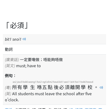
「必須」
bit
1
seoi
1
動詞
(廣東話)
一定要噉做；唔能夠唔做
(英文)
must; have to
例句：
so2
jau5
hok6
saang1
hai2
ng5
dim2
hau6
bit1
seoi1
lei4
hoi1
hok6
haau6
所
有
學
生
喺
五
點
後
必
須
離
開
學
校
。
(粵)
(英)
All students must leave the school after five
o'clock.