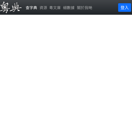
登入
查字典
資源
粵文庫
細數據
關於我哋