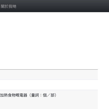
關於我哋
加熱食物嘅電器（量詞：個／部）