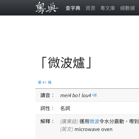
查字典
資源
粵文庫
細數據
「微波爐」
第 #1 條
讀音：
mei
4
bo
1
lou
4
詞性：
名詞
解釋：
(廣東話)
運用
微波
令水分震動，嚟到
(英文)
microwave oven