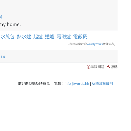
 my home.
水煎包
熱水爐
起爐
透爐
電磁爐
電飯煲
(類近詞彙取自
ToastyNews
數據分析)
.0
舉報問題
源碼
歡迎向我哋反映意見。 電郵：
info@words.hk
|
私隱政策聲明