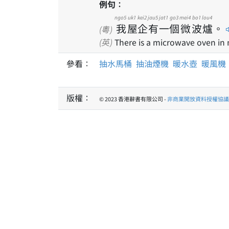
例句：
ngo5
uk1
kei2
jau5
jat1
go3
mei4
bo1
lou4
我
屋
企
有
一
個
微
波
爐
。
(粵)
(英)
There is a microwave oven in
參看：
抽水馬桶
抽油煙機
暖水壺
暖風機
版權：
© 2023 香港辭書有限公司 -
非商業開放資料授權協議 1