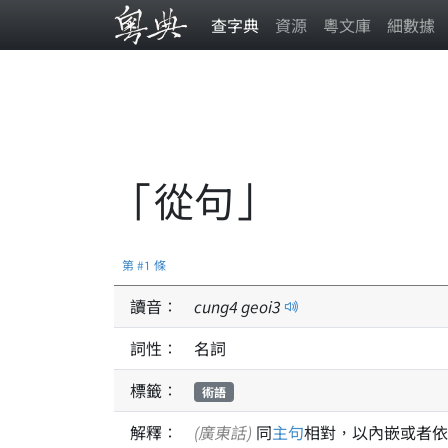
查字典
資源
粵文庫
細數據
「從句」
第 #1 條
讀音：
cung
4
geoi
3
詞性：
名詞
標籤：
術語
解釋：
(廣東話)
同
主句
相對，以內嵌或者依