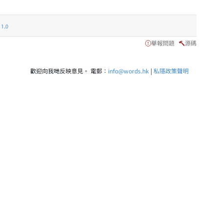
.0
舉報問題
源碼
歡迎向我哋反映意見。 電郵：
info@words.hk
|
私隱政策聲明