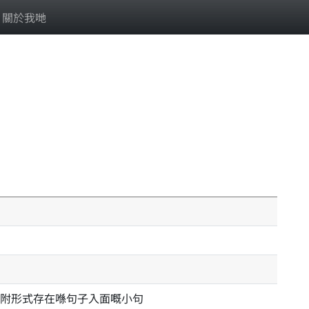
關於我哋
附形式存在喺句子入面嘅小句