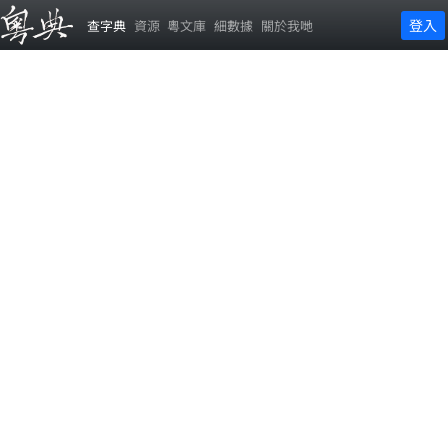
登入
查字典
資源
粵文庫
細數據
關於我哋