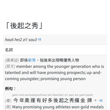
「後起之秀」
hau
6
hei
2
zi
1
sau
3
名詞
(廣東話)
即係
新秀
、指後來出現嘅優秀人物
(英文)
member among the younger generation who is
talented and will have promising prospects; up-and-
coming youngster; promising young person
例句：
gam1
nin2
ou3
wan6
jau5
hou2
do1
hau6
hei2
zi1
sau3
lo2
gam1
paai4
今
年
奧
運
有
好
多
後
起
之
秀
攞
金
牌
。
(粵)
(英)
Many promising young athletes won gold medals