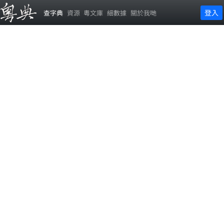
登入
查字典
資源
粵文庫
細數據
關於我哋