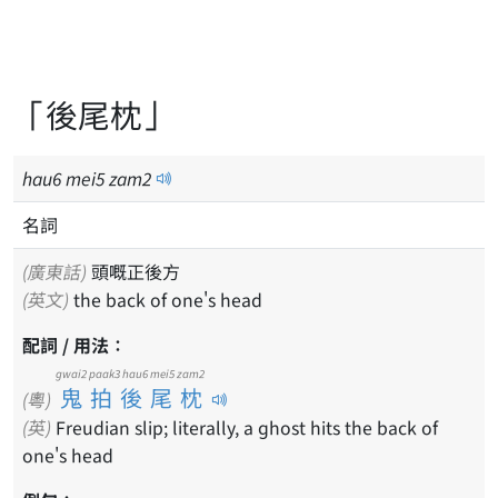
「後尾枕」
hau
6
mei
5
zam
2
名詞
(廣東話)
頭嘅正後方
(英文)
the back of one's head
配詞 / 用法：
gwai2 paak3 hau6 mei5 zam2
鬼拍後尾枕
(粵)
(英)
Freudian slip; literally, a ghost hits the back of
one's head