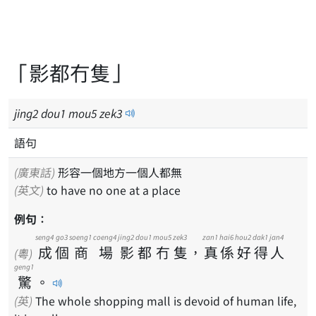
「影都冇隻」
jing
2
dou
1
mou
5
zek
3
語句
(廣東話)
形容一個地方一個人都無
(英文)
to have no one at a place
例句：
seng4
go3
soeng1
coeng4
jing2
dou1
mou5
zek3
zan1
hai6
hou2
dak1
jan4
成
個
商
場
影
都
冇
隻
，
真
係
好
得
人
(粵)
geng1
驚
。
(英)
The whole shopping mall is devoid of human life,