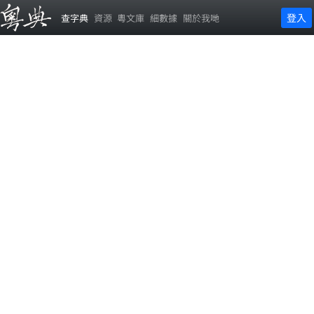
登入
查字典
資源
粵文庫
細數據
關於我哋