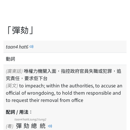
「彈劾」
taan
4
hat
6
動詞
(廣東話)
喺權力機關入面，指控政府官員失職或犯罪，追
究責任，要求佢下台
(英文)
to impeach; within the authorities, to accuse an
official of wrongdoing, to hold them responsible and
to request their removal from office
配詞 / 用法：
taan4
hat6
zung2
tung2
彈
劾
總
統
(粵)