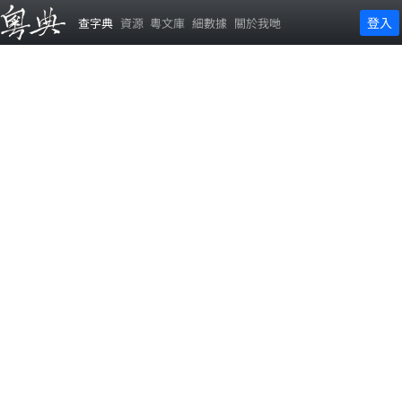
登入
查字典
資源
粵文庫
細數據
關於我哋