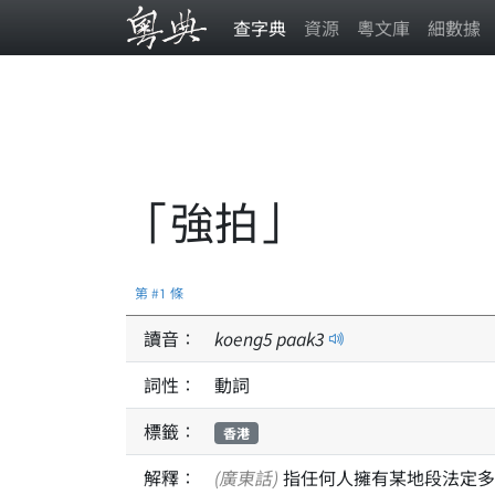
查字典
資源
粵文庫
細數據
「強拍」
第 #1 條
讀音：
koeng
5
paak
3
詞性：
動詞
標籤：
香港
解釋：
(廣東話)
指任何人擁有某地段法定多