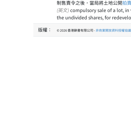
制售賣令之後，當局將土地公開
拍
(英文)
compulsory sale of a lot, in
the undivided shares, for redeve
版權：
© 2026 香港辭書有限公司 -
非商業開放資料授權協議 1