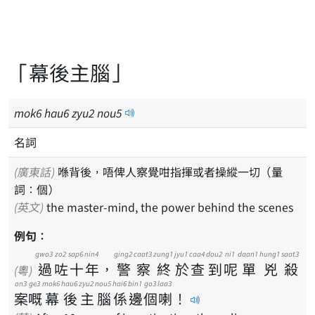
「幕後主腦」
mok
6
hau
6
zyu
2
nou
5
名詞
(廣東話)
喺背後，唔俾人察覺咁指揮或者操縱一切（量
詞：個）
(英文)
the master-mind, the power behind the scenes
例句：
gwo3
zo2
sap6
nin4
ging2
caat3
zung1
jyu1
caa4
dou2
ni1
daan1
hung1
saat3
過
咗
十
年
，
警
察
終
於
查
到
呢
單
兇
殺
(粵)
on3
ge3
mok6
hau6
zyu2
nou5
hai6
bin1
go3
laa3
案
嘅
幕
後
主
腦
係
邊
個
喇
！