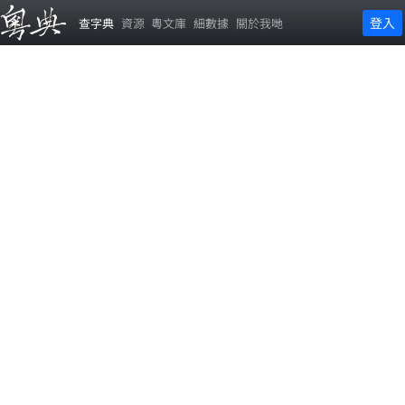
登入
查字典
資源
粵文庫
細數據
關於我哋