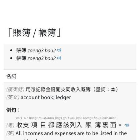
「賬簿 / 帳簿」
賬簿
zoeng
3
bou
2
帳簿
zoeng
3
bou
2
名詞
(廣東話)
用嚟記錄金錢開支同收入嘅簿（量詞：本）
(英文)
account book; ledger
例句：
sau1
zi1
hong6
muk6
dou1
jing1
goi1
lit6
jap6
zoeng3
bou2
leoi5
min6
收
支
項
目
都
應
該
列
入
賬
簿
裏
面
。
(粵)
(英)
All incomes and expenses are to be listed in the