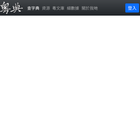
登入
查字典
資源
粵文庫
細數據
關於我哋