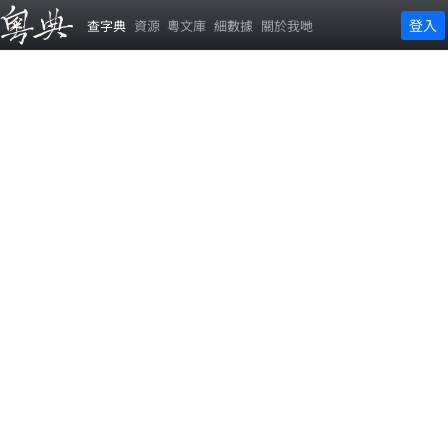
登入
查字典
資源
粵文庫
細數據
關於我哋