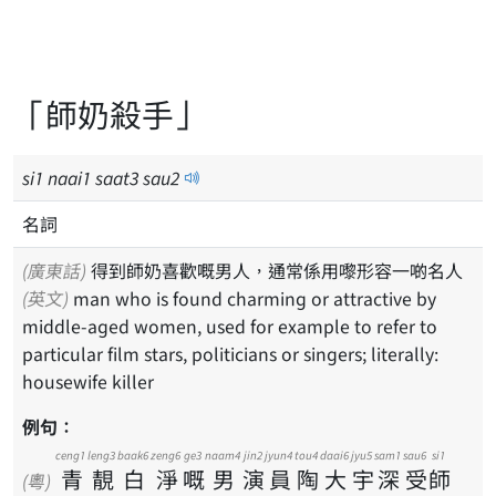
「師奶殺手」
si
1
naai
1
saat
3
sau
2
名詞
(廣東話)
得到師奶喜歡嘅男人，通常係用嚟形容一啲名人
(英文)
man who is found charming or attractive by
middle-aged women, used for example to refer to
particular film stars, politicians or singers; literally:
housewife killer
例句：
ceng1
leng3
baak6
zeng6
ge3
naam4
jin2
jyun4
tou4
daai6
jyu5
sam1
sau6
si1
青
靚
白
淨
嘅
男
演
員
陶
大
宇
深
受
師
(粵)