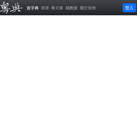
登入
查字典
資源
粵文庫
細數據
關於我哋