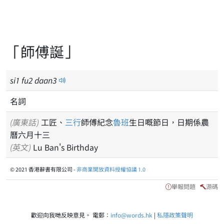
「師傅誕」
si
1
fu
2
daan
3
名詞
(廣東話)
工匠、
三行
師傅紀念
魯班
生日嘅節日，日期係農
曆六月十三
(英文)
Lu Ban's Birthday
© 2021 香港辭書有限公司 -
非商業開放資料授權協議 1.0
舉報問題
源碼
歡迎向我哋反映意見。 電郵：
info@words.hk
|
私隱政策聲明