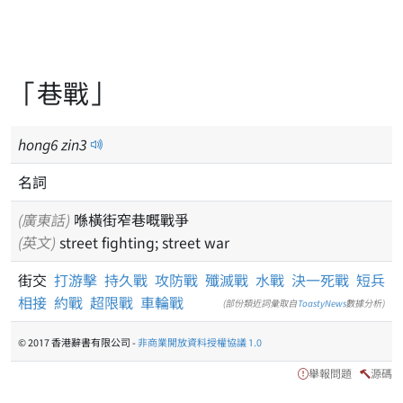
「巷戰」
hong
6
zin
3
名詞
(廣東話)
喺橫街窄巷嘅戰爭
(英文)
street fighting; street war
街交
打游擊
持久戰
攻防戰
殲滅戰
水戰
決一死戰
短兵
相接
約戰
超限戰
車輪戰
(部份類近詞彙取自
ToastyNews
數據分析)
© 2017 香港辭書有限公司 -
非商業開放資料授權協議 1.0
舉報問題
源碼