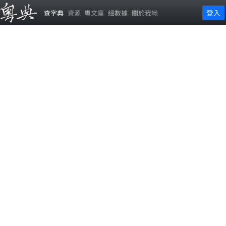
登入
查字典
資源
粵文庫
細數據
關於我哋