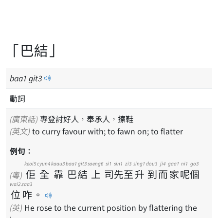
「巴結」
baa
1
git
3
動詞
(廣東話)
專登討好人，奉承人，擦鞋
(英文)
to curry favour with; to fawn on; to flatter
例句：
keoi5
cyun4
kaau3
baa1
git3
soeng6
si1
sin1
zi3
sing1
dou3
ji4
gaa1
ni1
go3
佢
全
靠
巴
結
上
司
先
至
升
到
而
家
呢
個
(粵)
wai2
zaa3
位
咋
。
(英)
He rose to the current position by flattering the