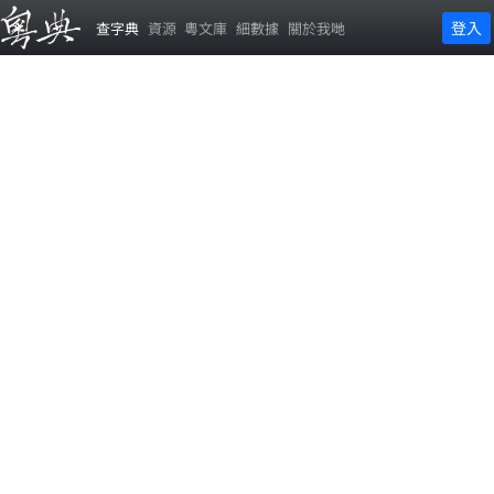
登入
查字典
資源
粵文庫
細數據
關於我哋