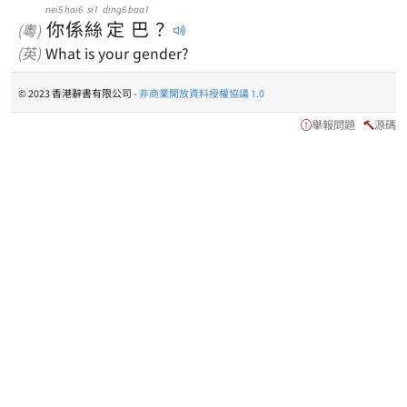
nei5
hai6
si1
ding6
baa1
你
係
絲
定
巴
？
(粵)
(英)
What is your gender?
© 2023 香港辭書有限公司 -
非商業開放資料授權協議 1.0
舉報問題
源碼