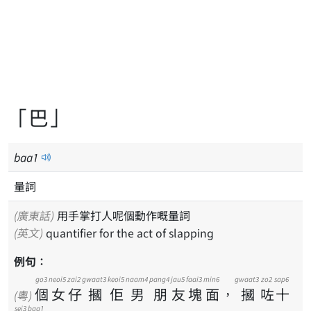
「巴」
baa
1
量詞
(廣東話)
用手掌打人呢個動作嘅量詞
(英文)
quantifier for the act of slapping
例句：
go3
neoi5
zai2
gwaat3
keoi5
naam4
pang4
jau5
faai3
min6
gwaat3
zo2
sap6
個
女
仔
摑
佢
男
朋
友
塊
面
，
摑
咗
十
(粵)
sei3
baa1