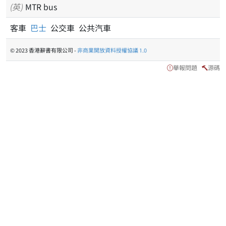
(英)
MTR bus
客車
巴士
公交車 公共汽車
© 2023 香港辭書有限公司 -
非商業開放資料授權協議 1.0
舉報問題
源碼