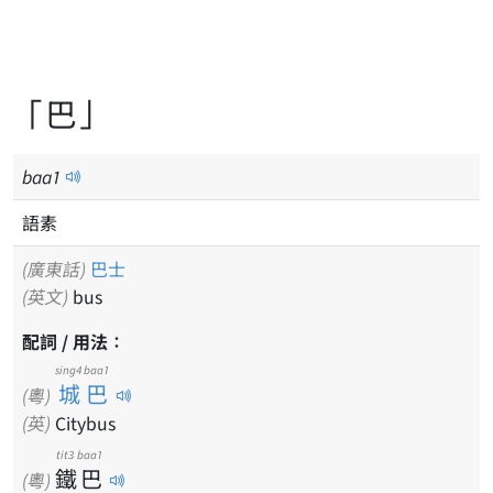
「巴」
baa
1
語素
(廣東話)
巴士
(英文)
bus
配詞 / 用法：
sing4 baa1
城巴
(粵)
(英)
Citybus
tit3
baa1
鐵
巴
(粵)