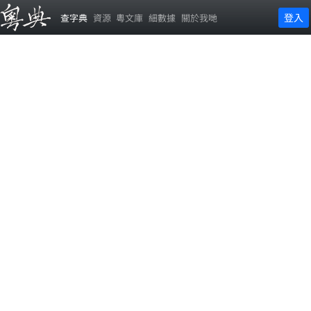
登入
查字典
資源
粵文庫
細數據
關於我哋