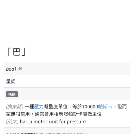
「巴」
baa
1
量詞
術語
(廣東話)
一種
壓力
嘅量度單位；等於100000
帕斯卡
，但而
家無咁常用，通常會用相應嘅帕斯卡嚟做單位
(英文)
bar, a metric unit for pressure