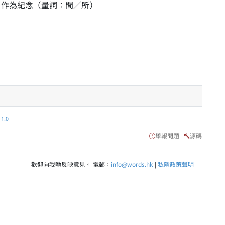
名作為紀念（量詞：間／所）
.0
舉報問題
源碼
歡迎向我哋反映意見。 電郵：
info@words.hk
|
私隱政策聲明