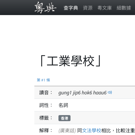
查字典
資源
粵文庫
細數據
「工業學校」
第 #1 條
讀音：
gung
1
jip
6
hok
6
haau
6
詞性：
名詞
標籤：
香港
解釋：
(廣東話)
同
文法學校
相比，比較注重