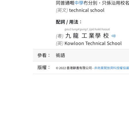
同普通嘅
中學
冇分別，只係沿用校
(英文)
technical school
配詞 / 用法：
gau2
lung4
gung1
jip6
hok6
haau6
九
龍
工
業
學
校
(粵)
(英)
Kowloon Technical School
參看：
術語
版權：
© 2022 香港辭書有限公司 -
非商業開放資料授權協議 1