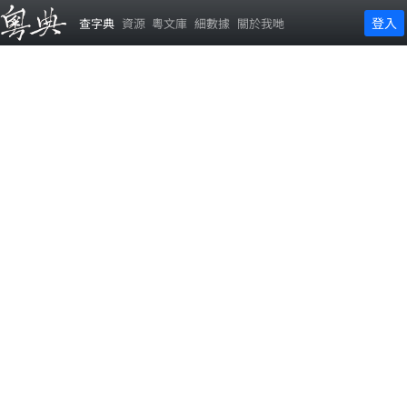
登入
查字典
資源
粵文庫
細數據
關於我哋