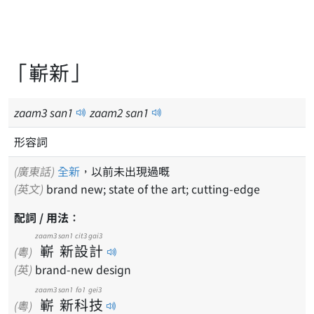
「嶄新」
zaam
3
san
1
zaam
2
san
1
形容詞
(廣東話)
全新
，以前未出現過嘅
(英文)
brand new; state of the art; cutting-edge
配詞 / 用法：
zaam3
san1
cit3
gai3
嶄
新
設
計
(粵)
(英)
brand-new design
zaam3
san1
fo1
gei3
嶄
新
科
技
(粵)