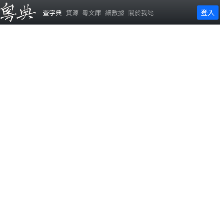
登入
查字典
資源
粵文庫
細數據
關於我哋