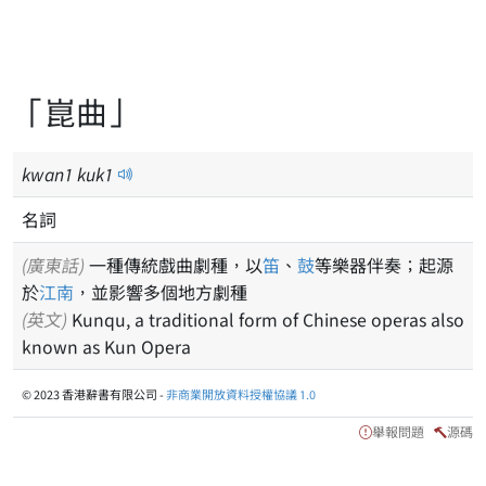
「崑曲」
kwan
1
kuk
1
名詞
(廣東話)
一種傳統戲曲劇種，以
笛
、
鼓
等樂器伴奏；起源
於
江南
，並影響多個地方劇種
(英文)
Kunqu, a traditional form of Chinese operas also
known as Kun Opera
© 2023 香港辭書有限公司 -
非商業開放資料授權協議 1.0
舉報問題
源碼