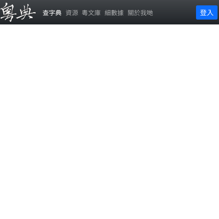
登入
查字典
資源
粵文庫
細數據
關於我哋