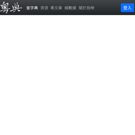
登入
查字典
資源
粵文庫
細數據
關於我哋