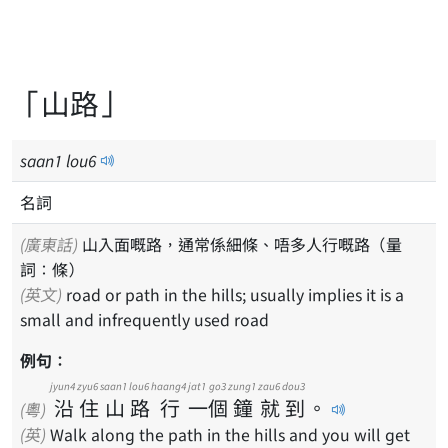
「山路」
saan
1
lou
6
名詞
(廣東話)
山入面嘅路，通常係細條、唔多人行嘅路（量
詞：條）
(英文)
road or path in the hills; usually implies it is a
small and infrequently used road
例句：
jyun4
zyu6
saan1
lou6
haang4
jat1
go3
zung1
zau6
dou3
沿
住
山
路
行
一
個
鐘
就
到
。
(粵)
(英)
Walk along the path in the hills and you will get