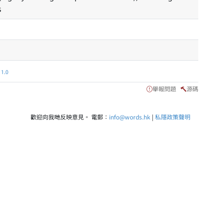
s
.0
舉報問題
源碼
歡迎向我哋反映意見。 電郵：
info@words.hk
|
私隱政策聲明