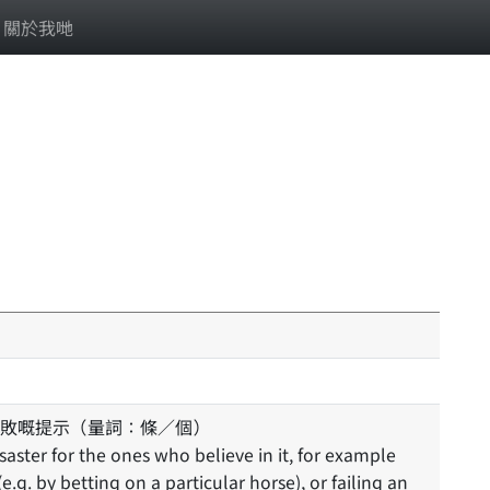
關於我哋
敗嘅提示（量詞：條／個）
isaster for the ones who believe in it, for example
e.g. by betting on a particular horse), or failing an