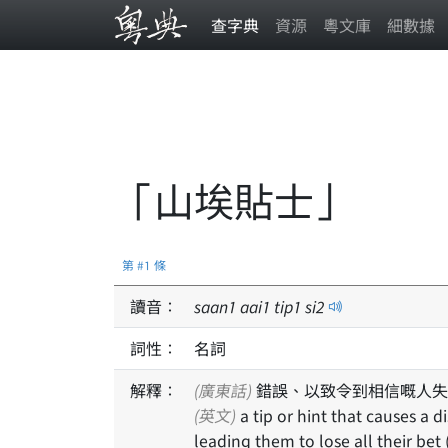
查字典
資源
粵文庫
細數據
「山埃貼士」
第 #1 條
讀音：
saan
1
aai
1
tip
1
si
2
詞性：
名詞
解釋：
(廣東話)
錯誤、以致令到相信嘅人失
(英文)
a tip or hint that causes a d
leading them to lose all their bet (