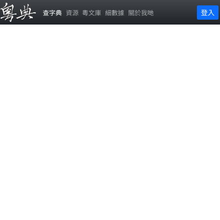
登入
查字典
資源
粵文庫
細數據
關於我哋