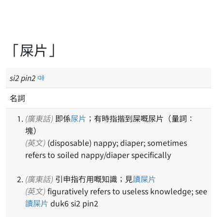
「屎片」
si
2
pin
2
名詞
(廣東話)
即係
尿片
；有時指揩到屎嘅尿片（量詞：
塊）
(英文)
(disposable) nappy; diaper; sometimes
refers to soiled nappy/diaper specifically
(廣東話)
引申指冇用嘅知識；見
讀屎片
(英文)
figuratively refers to useless knowledge; see
讀屎片
duk6 si2 pin2