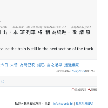
.
1
ceot1
bun2
baan1
lit6
ce1
zoeng1
saau2
wai4
jin4
ci4
ging3
cing2
jyun4
開
出
，
本
班
列
車
將
稍
為
延
遲
，
敬
請
原
use the train is still in the next section of the track.
至今日
未曾
為時已晚
經已
言之過早
遙遙無期
(類近詞彙取自
ToastyNews
數據分析)
.0
舉報問題
源碼
歡迎向我哋反映意見。 電郵：
info@words.hk
|
私隱政策聲明