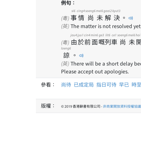
例句：
si6
cing4
soeng6
mei6
gaai2
kyut3
事
情
尚
未
解
決
。
(粵)
(英)
The matter is not resolved yet
jau4
jyu1
cin4
min6
ge3
lit6
ce1
soeng6
mei6
hoi
由
於
前
面
嘅
列
車
尚
未
(粵)
loeng6
諒
。
(英)
There will be a short delay beca
Please accept out apologies.
參看：
尚待
已成定局
指日可待
早已
時
版權：
© 2019 香港辭書有限公司 -
非商業開放資料授權協議 1