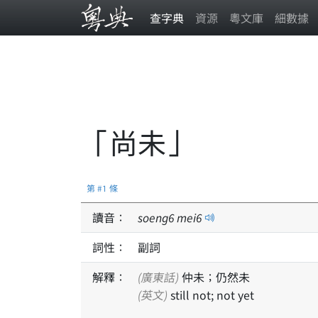
查字典
資源
粵文庫
細數據
「尚未」
第 #1 條
讀音：
soeng
6
mei
6
詞性：
副詞
解釋：
(廣東話)
仲未；仍然未
(英文)
still not; not yet