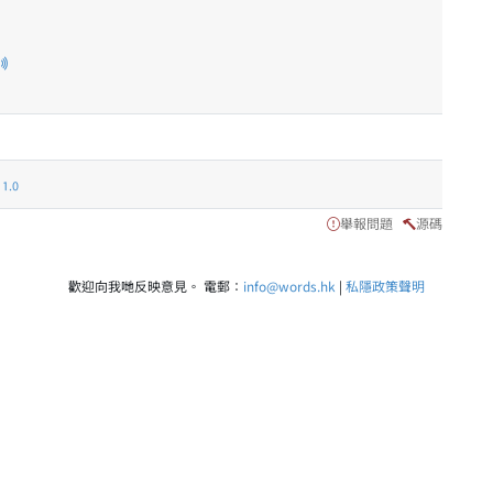
.0
舉報問題
源碼
歡迎向我哋反映意見。 電郵：
info@words.hk
|
私隱政策聲明