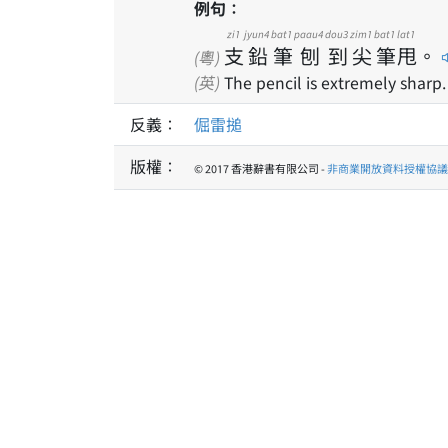
例句：
zi1
jyun4
bat1
paau4
dou3
zim1
bat1
lat1
支
鉛
筆
刨
到
尖
筆
甩
。
(粵)
(英)
The pencil is extremely sharp.
反義：
倔雷搥
版權：
© 2017 香港辭書有限公司 -
非商業開放資料授權協議 1