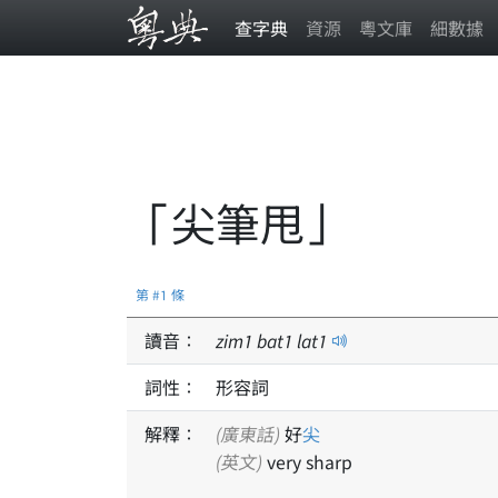
查字典
資源
粵文庫
細數據
「尖筆甩」
第 #1 條
讀音：
zim
1
bat
1
lat
1
詞性：
形容詞
解釋：
(廣東話)
好
尖
(英文)
very sharp