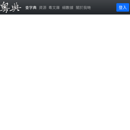
登入
查字典
資源
粵文庫
細數據
關於我哋