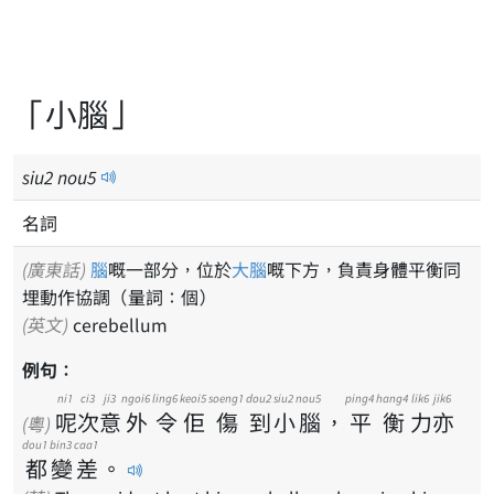
「小腦」
siu
2
nou
5
名詞
(廣東話)
腦
嘅一部分，位於
大腦
嘅下方，負責身體平衡同
埋動作協調（量詞：個）
(英文)
cerebellum
例句：
ni1
ci3
ji3
ngoi6
ling6
keoi5
soeng1
dou2
siu2
nou5
ping4
hang4
lik6
jik6
呢
次
意
外
令
佢
傷
到
小
腦
，
平
衡
力
亦
(粵)
dou1
bin3
caa1
都
變
差
。