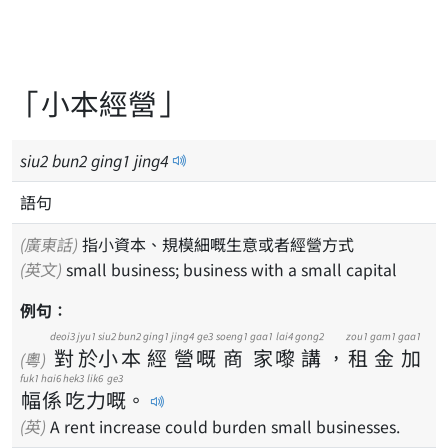
「小本經營」
siu
2
bun
2
ging
1
jing
4
語句
(廣東話)
指小資本、規模細嘅生意或者經營方式
(英文)
small business; business with a small capital
例句：
deoi3
jyu1
siu2
bun2
ging1
jing4
ge3
soeng1
gaa1
lai4
gong2
zou1
gam1
gaa1
對
於
小
本
經
營
嘅
商
家
嚟
講
，
租
金
加
(粵)
fuk1
hai6
hek3
lik6
ge3
幅
係
吃
力
嘅
。
(英)
A rent increase could burden small businesses.