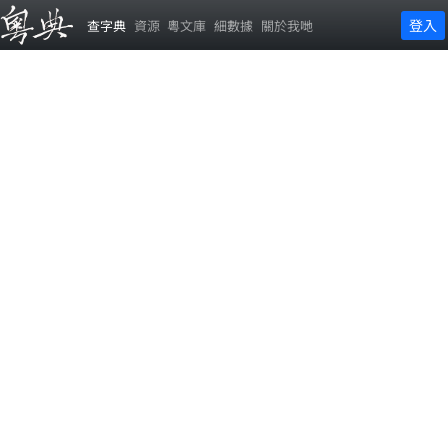
登入
查字典
資源
粵文庫
細數據
關於我哋