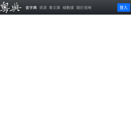
登入
查字典
資源
粵文庫
細數據
關於我哋