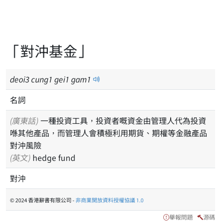
「對沖基金」
deoi
3
cung
1
gei
1
gam
1
名詞
(廣東話)
一種投資工具，投資者嘅資金由管理人代為投資
喺其他產品，而管理人會積極利用期貨、期權等金融產品
對沖風險
(英文)
hedge fund
對沖
© 2024 香港辭書有限公司 -
非商業開放資料授權協議 1.0
舉報問題
源碼