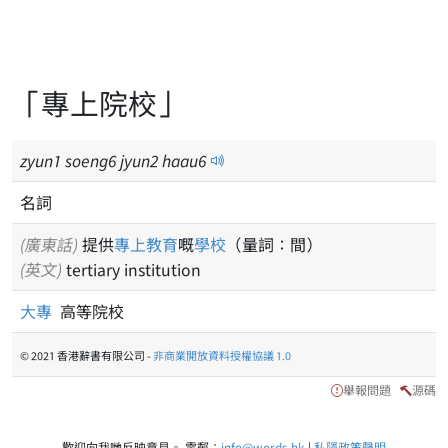
「專上院校」
zyun
1
soeng
6
jyun
2
haau
6
名詞
(廣東話)
提供
專上教育
嘅
學校
（量詞：間）
(英文)
tertiary institution
大專
高等院校
© 2021 香港辭書有限公司 -
非商業開放資料授權協議 1.0
舉報問題
源碼
歡迎向我哋反映意見。 電郵：
info@words.hk
|
私隱政策聲明