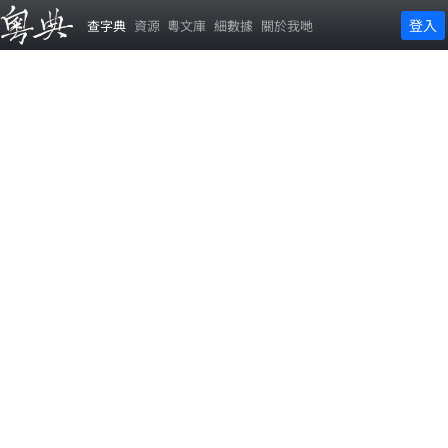
登入
查字典
資源
粵文庫
細數據
關於我哋