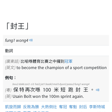
「封王」
fung
1
wong
4
動詞
(廣東話)
比喻喺體育比賽之中攞到
冠軍
(英文)
to become the champion of a sport competition
例句：
bou2
dak6
zoi3
ci3
hai2
jat1 baak3
mai5
dyun2
paau2
fung1
wong4
保
特
再
次
喺
100
米
短
跑
封
王
。
(粵)
(英)
Usain Bolt won the 100m sprint again.
凱旋而歸
反敗為勝
大熱倒灶
奪冠
奪魁
封后
李斯特城