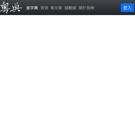
登入
查字典
資源
粵文庫
細數據
關於我哋