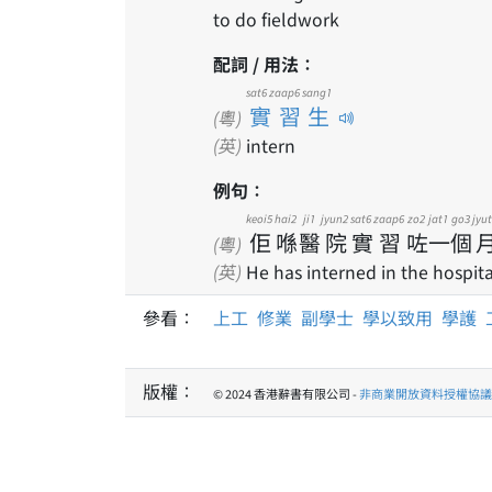
to do fieldwork
配詞 / 用法：
sat6 zaap6 sang1
實習生
(粵)
(英)
intern
例句：
keoi5
hai2
ji1
jyun2
sat6
zaap6
zo2
jat1
go3
jyu
佢
喺
醫
院
實
習
咗
一
個
(粵)
(英)
He has interned in the hospita
參看：
上工
修業
副學士
學以致用
學護
版權：
© 2024 香港辭書有限公司 -
非商業開放資料授權協議 1