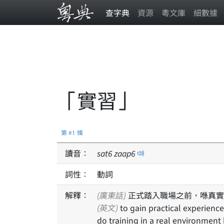
查字典
資源
粵文庫
細數據
「實習」
第 #1 條
讀音：
sat
6
zaap
6
詞性：
動詞
解釋：
(廣東話)
正式踏入職場之前，喺真實
(英文)
to gain practical experience by working or observing in a real environment; to
do training in a real environment 