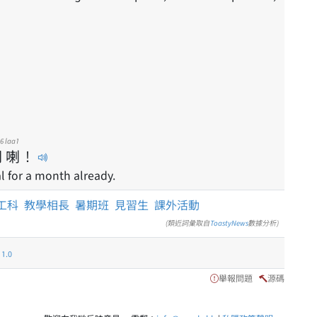
t6
laa1
月
喇
！
l for a month already.
工科
教學相長
暑期班
見習生
課外活動
(類近詞彙取自
ToastyNews
數據分析)
.0
舉報問題
源碼