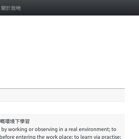
關於我哋
嘅環境下學習
before entering the work place; to learn via practise;