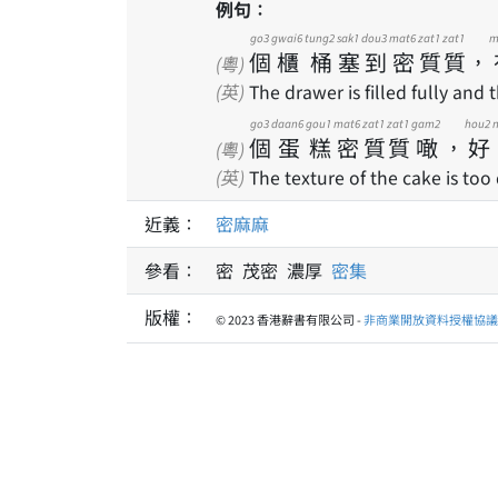
例句：
go3
gwai6
tung2
sak1
dou3
mat6
zat1
zat1
m
個
櫃
桶
塞
到
密
質
質
，
(粵)
(英)
The drawer is filled fully and t
go3
daan6
gou1
mat6
zat1
zat1
gam2
hou2
個
蛋
糕
密
質
質
噉
，
好
(粵)
(英)
The texture of the cake is too
近義：
密麻麻
參看：
密 茂密 濃厚
密集
版權：
© 2023 香港辭書有限公司 -
非商業開放資料授權協議 1