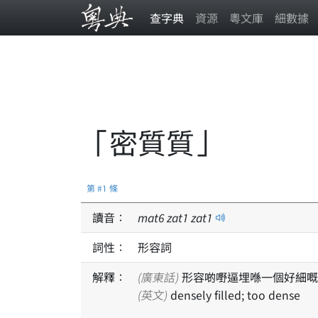
查字典
資源
粵文庫
細數據
「密質質」
第 #1 條
讀音：
mat
6
zat
1
zat
1
詞性：
形容詞
解釋：
(廣東話)
形容啲嘢逼埋喺一個好細嘅
(英文)
densely filled; too dense