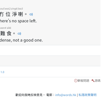
ou5
wai2
zing6
laa3
冇
位
淨
喇
。
here's no space left.
naan4
sik6
難
食
。
 dense, not a good one.
.0
舉報問題
源碼
歡迎向我哋反映意見。 電郵：
info@words.hk
|
私隱政策聲明