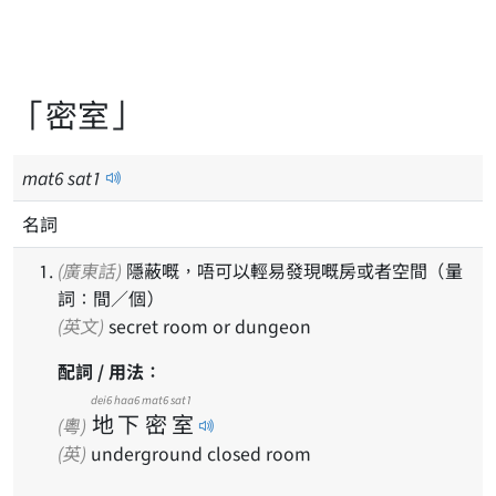
「密室」
mat
6
sat
1
名詞
(廣東話)
隱蔽嘅，唔可以輕易發現嘅房或者空間（量
詞：間／個）
(英文)
secret room or dungeon
配詞 / 用法：
dei6
haa6
mat6
sat1
地
下
密
室
(粵)
(英)
underground closed room