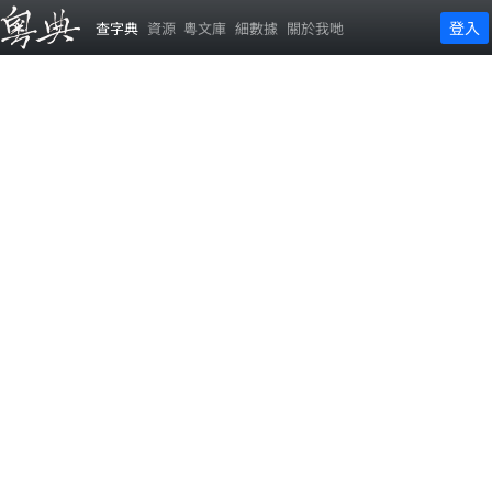
登入
查字典
資源
粵文庫
細數據
關於我哋