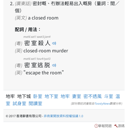
(廣東話)
密封嘅、冇辦法輕易出入嘅房（量詞：間／
個）
(英文)
a closed room
配詞 / 用法：
mat6
sat1
saat3
jan4
密
室
殺
人
(粵)
(英)
closed-room murder
mat6
sat1
tou4
tyut3
密
室
逃
脱
(粵)
(英)
"escape the room"
地牢 地下城
卧室
地下室
地牢
妻室
密不透風
斗室
温
室
試身室
閲讀室
(部份類近詞彙取自
ToastyNews
數據分析)
© 2017 香港辭書有限公司 -
非商業開放資料授權協議 1.0
舉報問題
源碼